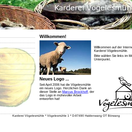
Willkommen!
Willkommen auf der Intern
Karderei Vögelesmühle.
Bitte wählen Sie links im 
Unterpunkt.
Neues Logo ...
Seit April 2006 hat die Vögelesmühle
ein neues Logo. Herzlichen Dank an
dieser Stelle an
Marcus Brockhoff
, der
das Logo in mühevoller Arbeit
entworfen hat!
Karderei Vögelesmühle * Vögelesmühle 1 * D-87490 Haldenwang OT Börwang