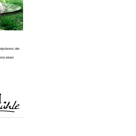
etpräsenz der
Menü einen